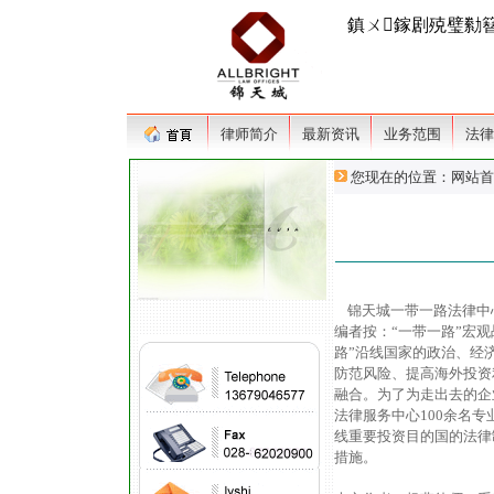
律师简介
最新资讯
业务范围
法律
您现在的位置：网站首页
锦天城一带一路法律中心
编者按：“一带一路”宏
路”沿线国家的政治、经
防范风险、提高海外投资
融合。为了为走出去的企
法律服务中心100余名
线重要投资目的国的法律
措施。