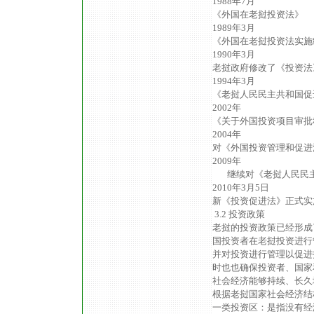
1988年7月
《外国在老挝投资法》
1989年3月
《外国在老挝投资法实施
1990年3月
老挝政府修改了《投资法
1994年3月
《老挝人民民主共和国促
2002年
《关于外国投资项目审批
2004年
对《外国投资管理和促进
2009年
继续对《老挝人民民主共
2010年3月5日
新《投资促进法》正式实
3.2 投资政策
老挝的投资政策已经形成
国投资者在老挝投资进行
并对投资进行管理以促进
时也也确保投资者、国家
社会经济能够持续、长久
根据老挝国家社会经济结
一类投资区：是指没有经