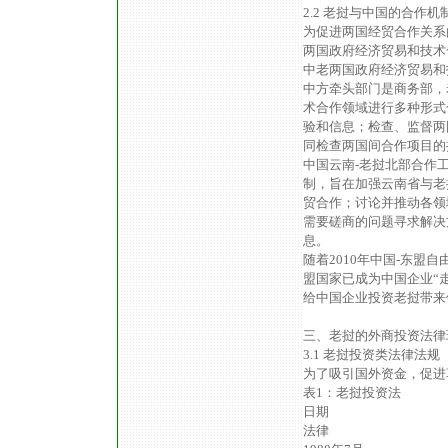
2.2 老挝与中国的合作机
为促进两国经贸合作关系
两国政府经济贸易和技术
中老两国政府经济贸易和
中方牵头部门是商务部，
术合作领域进行多种形式
验和信息；检查、监督两
同检查两国间合作项目的
中国云南-老挝北部合作工
制，旨在加强云南省与老
贸合作；讨论并推动各领
需要磋商的问题寻求解决
息。
随着2010年中国-东
盟国家已成为中国企业“
给中国企业投资老挝带来
三、老挝的外商投资法律
3.1 老挝投资类法律法规
为了吸引国外资金，促进
表1：老挝投资法
日期
法律