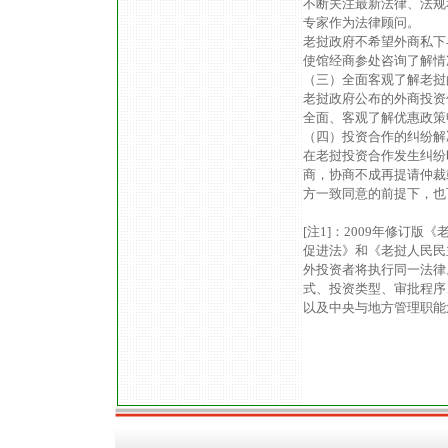
不断关注最新法律、法规
专家作为法律顾问。
老挝政府不希望外商私下
使馆经商参处咨询了解情
（三）全面客观了解老挝
老挝政府公布的外商投资
全面、客观了解优惠政策
（四）投资合作的纠纷解
在老挝投资合作发生纠纷
商，协商不成再提请仲裁
方一致同意的前提下，也
[注1]：2009年修订
促进法》和《老挝人民民
外投资者将执行同一法律
式、投资类型、审批程序
以及中央与地方管理职能