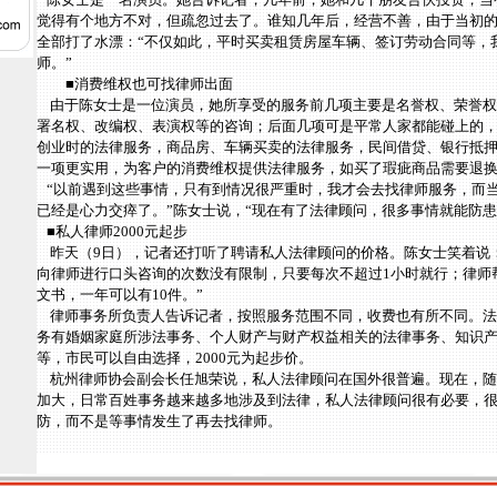
觉得有个地方不对，但疏忽过去了。谁知几年后，经营不善，由于当初
全部打了水漂：“不仅如此，平时买卖租赁房屋车辆、签订劳动合同等，
师。”
■消费维权也可找律师出面
由于陈女士是一位演员，她所享受的服务前几项主要是名誉权、荣誉权
署名权、改编权、表演权等的咨询；后面几项可是平常人家都能碰上的
创业时的法律服务，商品房、车辆买卖的法律服务，民间借贷、银行抵
一项更实用，为客户的消费维权提供法律服务，如买了瑕疵商品需要退
“以前遇到这些事情，只有到情况很严重时，我才会去找律师服务，而
已经是心力交瘁了。”陈女士说，“现在有了法律顾问，很多事情就能防患
■私人律师2000元起步
昨天（9日），记者还打听了聘请私人法律顾问的价格。陈女士笑着说：“
向律师进行口头咨询的次数没有限制，只要每次不超过1小时就行；律师
文书，一年可以有10件。”
律师事务所负责人告诉记者，按照服务范围不同，收费也有所不同。法
务有婚姻家庭所涉法事务、个人财产与财产权益相关的法律事务、知识
等，市民可以自由选择，2000元为起步价。
杭州律师协会副会长任旭荣说，私人法律顾问在国外很普遍。现在，随
加大，日常百姓事务越来越多地涉及到法律，私人法律顾问很有必要，
防，而不是等事情发生了再去找律师。