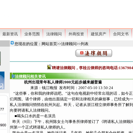
最新资讯
业务范围
法律顾问
外商投资
建筑房产
合同文书
您现在的位置：网站首页>>法律顾问>>列表
聘请法律顾问，李桂云律师的咨询电话:13679046
法律顾问
相关资讯
杭州出现常年私人律师2000元起步越来越普遍
来源：钱江晚报 发布时间：2007-05-10 13:50:24
“这些事，你和我的律师说吧。”这句在电视剧中经常出现的话，如今正
们周围。请个律师，由他出面搞定一切和法律相关的麻烦事，已经成为
私人法律顾问悄悄在杭州兴起。昨天，记者从浙江楷立律师事务所了解
向要聘请私人法律顾问。
■喝头口水的是一名演员
昨天（9日）下午，杭州陈女士与事务所律师签订了《聘请私人法律顾
州第一个正式聘请私人律师的人。
陈女士是一名演员。她告诉记者，几年前，她和几个朋友合伙投资，当